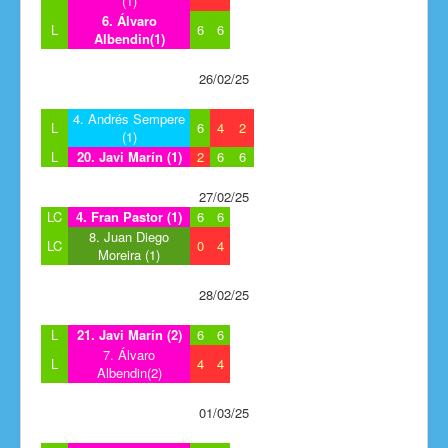
(1)
6. Álvaro
L
6
6
Albendin(1)
26/02/25
4. Andrés Sempere
L
6
4
2
(1)
L
20. Javi Marín (1)
2
6
6
27/02/25
LC
4. Fran Pastor (1)
6
6
8. Juan Diego
LC
0
4
Moreira (1)
28/02/25
L
21. Javi Marín (2)
6
6
7. Álvaro
L
4
4
Albendin(2)
01/03/25