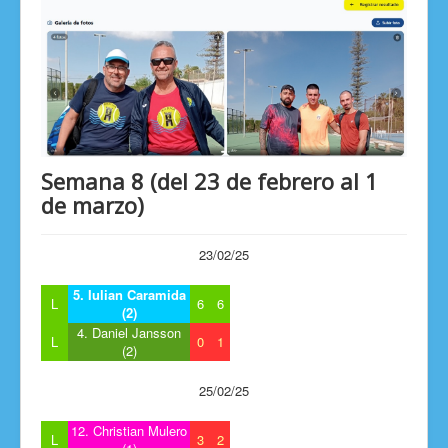
Semana 8 (del 23 de febrero al 1
de marzo)
23/02/25
5. Iulian Caramida
L
6
6
(2)
4. Daniel Jansson
L
0
1
(2)
25/02/25
12. Christian Mulero
L
3
2