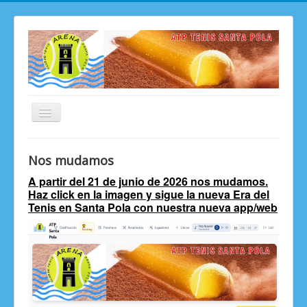
Toggle
Navigation
ATP ARENA Santa Pola
Nos mudamos
ATP ARENA TOUR 2026
A partir del 21 de junio de 2026 nos mudamos.
Haz click en la imagen y sigue la nueva Era del
Ranking "ARENA" Tenis Santa Pola
Tenis en Santa Pola con nuestra nueva app/web
Apúntate
Club de Tenis ARENA Santa Pola
Histórico