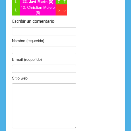
L
22. Javi Marín (5)
7
7
13. Christian Mulero
L
5
5
(5)
Escribir un comentario
Nombre (requerido)
E-mail (requerido)
Sitio web