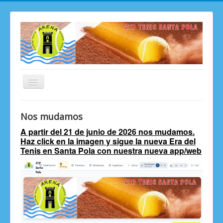
Toggle
Navigation
ATP ARENA Santa Pola
Nos mudamos
ATP ARENA TOUR 2026
A partir del 21 de junio de 2026 nos mudamos.
Haz click en la imagen y sigue la nueva Era del
Ranking "ARENA" Tenis Santa Pola
Tenis en Santa Pola con nuestra nueva app/web
Apúntate
Club de Tenis ARENA Santa Pola
Histórico