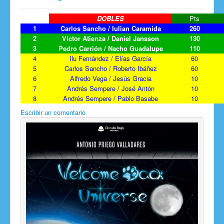
DOBLES
Pts
1
Carlos Sancho / Iulian Caramida
260
2
Víctor Atienza / Daniel Jansson
130
3
Pedro Carrión / Nacho Guadalupe
110
4
Ilu Fernández / Elías García
60
5
Carlos Sancho / Roberto Ibáñez
60
6
Alfredo Vega / Jesús Gracia
10
7
Andrés Sempere / José Antón
10
8
Andrés Sempere / Pablo Basabe
10
Escribir un comentario