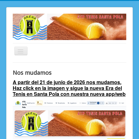
Toggle
Navigation
ATP ARENA Santa Pola
Nos mudamos
ATP ARENA TOUR 2026
A partir del 21 de junio de 2026 nos mudamos.
Haz click en la imagen y sigue la nueva Era del
Ranking "ARENA" Tenis Santa Pola
Tenis en Santa Pola con nuestra nueva app/web
Apúntate
Club de Tenis ARENA Santa Pola
Histórico