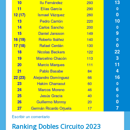
13
10
Ilu Fernández
293
11
Elías García
290
0
0
12 (17)
Ismael Vázquez
260
10
13
Pedro Carrión
220
14
Carlos Sancho
200
0
9
15
Daniel Jansson
149
16 (19)
Roberto Ibáñez
140
0
0
17 (18)
Rafael Cerdán
130
22
18
Nicolas Beckers
122
3
19
Marcelino Chacón
113
11
20
Marcio Marques
111
4
21
Pablo Basabe
84
16
22 (23)
Alejandro Domínguez
66
23
Hakim Charraout
60
0
6
24
Marcos Moreno
46
25
Jesús Gracia
40
0
0
26
Guillermo Monroy
20
7
27
Germán Ricardo Orjuela
17
Escribir un comentario
Ranking Dobles Circuito 2023