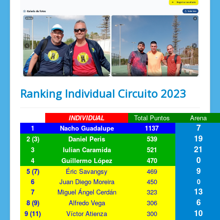
Ranking Individual Circuito 2023
INDIVIDUAL
Total Puntos
Arena
7
1
Nacho Guadalupe
1137
19
2 (3)
Daniel Peris
539
21
3
Iulian Caramida
521
0
4
Guillermo López
470
9
5 (7)
Éric Savangsy
469
6
Juan Diego Moreira
450
0
13
7
Miguel Ángel Cerdán
323
6
8 (9)
Alfredo Vega
306
10
9 (11)
Víctor Atienza
300