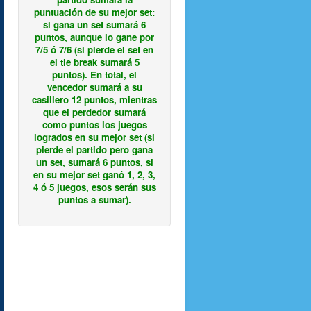
puntuación de su mejor set:
si gana un set sumará 6
puntos, aunque lo gane por
7/5 ó 7/6 (si pierde el set en
el tie break sumará 5
puntos). En total, el
vencedor sumará a su
casillero 12 puntos, mientras
que el perdedor sumará
como puntos los juegos
logrados en su mejor set (si
pierde el partido pero gana
un set, sumará 6 puntos, si
en su mejor set ganó 1, 2, 3,
4 ó 5 juegos, esos serán sus
puntos a sumar).