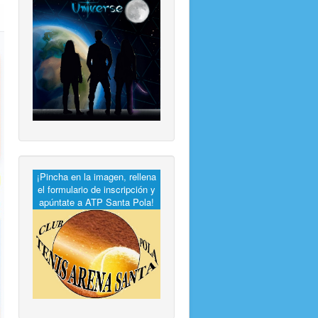
¡Pincha en la imagen, rellena
el formulario de inscripción y
apúntate a ATP Santa Pola!