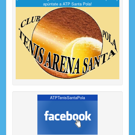
apúntate a ATP Santa Pola!
ATPTenisSantaPola