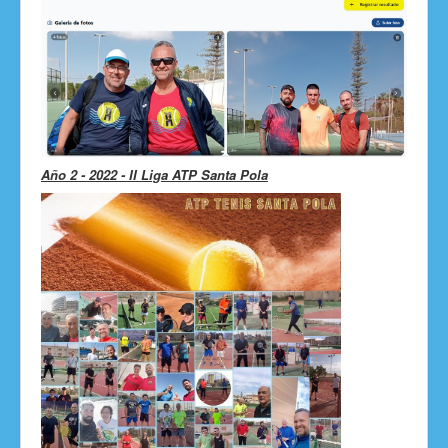
Año 2 - 2022 - II Liga ATP Santa Pola