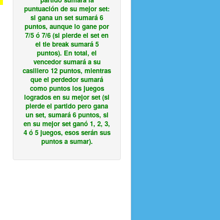
puntuación de su mejor set:
si gana un set sumará 6
puntos, aunque lo gane por
7/5 ó 7/6 (si pierde el set en
el tie break sumará 5
puntos). En total, el
vencedor sumará a su
casillero 12 puntos, mientras
que el perdedor sumará
como puntos los juegos
logrados en su mejor set (si
pierde el partido pero gana
un set, sumará 6 puntos, si
en su mejor set ganó 1, 2, 3,
4 ó 5 juegos, esos serán sus
puntos a sumar).