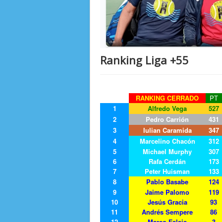
Ranking Liga +55
RANKING CERRADO
PT
1
Alfredo Vega
527
2
Pedro Carrión
431
3
Iulian Caramida
347
4
Marcelino Chacón
312
5
Michael Murphy
307
6
Rafa Cerdán
173
7
Peter Huisman
133
8
Pablo Basabe
124
9
Jaime Palomo
119
10
Jesús Gracia
93
11
Andrés Sempere
86
12
Marco Falais
3