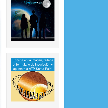
¡Pincha en la imagen, rellena
el formulario de inscripción y
apúntate a ATP Santa Pola!