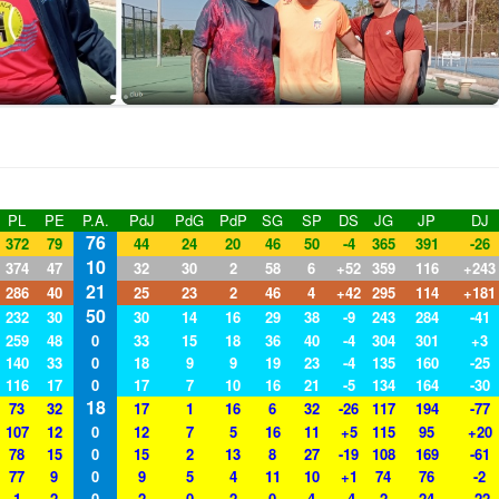
PL
PE
P.A.
PdJ
PdG
PdP
SG
SP
DS
JG
JP
DJ
76
372
79
44
24
20
46
50
-4
365
391
-26
10
374
47
32
30
2
58
6
+52
359
116
+243
21
286
40
25
23
2
46
4
+42
295
114
+181
50
232
30
30
14
16
29
38
-9
243
284
-41
259
48
0
33
15
18
36
40
-4
304
301
+3
140
33
0
18
9
9
19
23
-4
135
160
-25
116
17
0
17
7
10
16
21
-5
134
164
-30
18
73
32
17
1
16
6
32
-26
117
194
-77
107
12
0
12
7
5
16
11
+5
115
95
+20
78
15
0
15
2
13
8
27
-19
108
169
-61
77
9
0
9
5
4
11
10
+1
74
76
-2
1
2
0
2
0
2
0
4
-4
2
24
-22